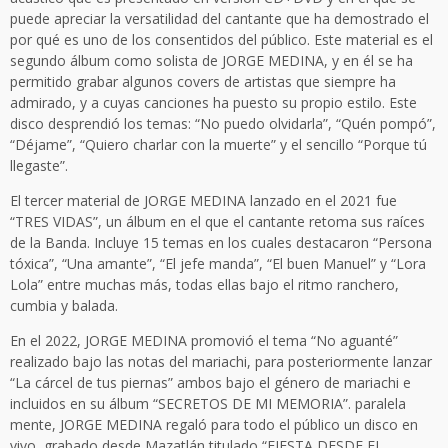
puede apreciar la versatilidad del cantante que ha demostrado el
por qué es uno de los consentidos del público. Este material es el
segundo álbum como solista de JORGE MEDINA, y en él se ha
permitido grabar algunos covers de artistas que siempre ha
admirado, y a cuyas canciones ha puesto su propio estilo. Este
disco desprendió los temas: “No puedo olvidarla”, “Quén pompó”,
“Déjame”, “Quiero charlar con la muerte” y el sencillo “Porque tú
llegaste”.
El tercer material de JORGE MEDINA lanzado en el 2021 fue
“TRES VIDAS”, un álbum en el que el cantante retoma sus raíces
de la Banda. Incluye 15 temas en los cuales destacaron “Persona
tóxica”, “Una amante”, “El jefe manda”, “El buen Manuel” y “Lora
Lola” entre muchas más, todas ellas bajo el ritmo ranchero,
cumbia y balada.
En el 2022, JORGE MEDINA promovió el tema “No aguanté”
realizado bajo las notas del mariachi, para posteriormente lanzar
“La cárcel de tus piernas” ambos bajo el género de mariachi e
incluidos en su álbum “SECRETOS DE MI MEMORIA”. paralela
mente, JORGE MEDINA regaló para todo el público un disco en
vivo, grabado desde Mazatlán titulado “FIESTA DESDE EL